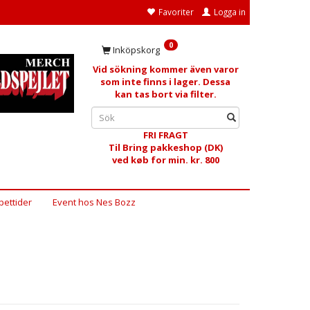
Favoriter
Logga in
0
Inköpskorg
Vid sökning kommer även varor
som inte finns i lager. Dessa
kan tas bort via filter.
FRI FRAGT
Til Bring pakkeshop (DK)
ved køb for min. kr. 800
ettider
Event hos Nes Bozz