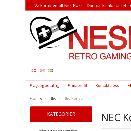
Välkommen till Nes Bozz - Danmarks äldsta retr
Fragt og betaling
Firmaprofil
Kontakta oss
A
Främre
NEC
NEC Konsol
NEC K
KATEGORIER
Bokning av öppettider