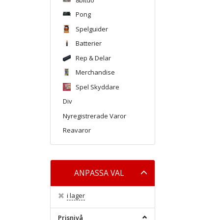
Pong
Spelguider
Batterier
Rep & Delar
Merchandise
Spel Skyddare
Div
Nyregistrerade Varor
Reavaror
Byt
ANPASSA VAL
filtret
i lager
Prisnivå