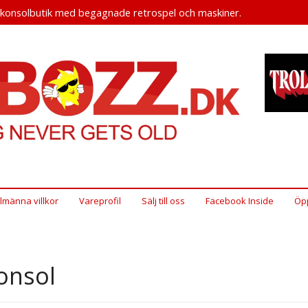
okonsolbutik med begagnade retrospel och maskiner.
llmänna villkor
Vareprofil
Sälj till oss
Facebook Inside
Öpp
onsol