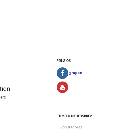
FØLG OS
gruppe
tion
Berg
TILMELD NYHEDSBREV
E-