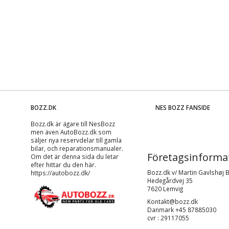
BOZZ.DK
NES BOZZ FANSIDE
Bozz.dk är ägare till NesBozz
men även AutoBozz.dk som
säljer nya reservdelar till gamla
bilar, och
reparationsmanualer
.
Företagsinforma
Om det är denna sida du letar
efter hittar du den här.
Bozz.dk v/ Martin Gavlshøj 
https://autobozz.dk/
Hedegårdvej 35
7620 Lemvig
Kontakt@bozz.dk
Danmark +45 87885030
cvr : 29117055