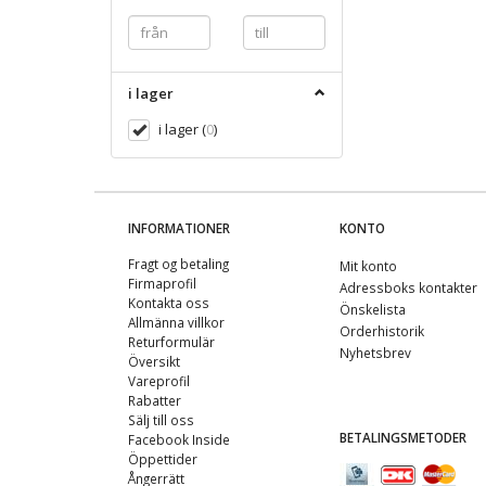
i lager
i lager
(
0
)
INFORMATIONER
KONTO
Fragt og betaling
Mit konto
Firmaprofil
Adressboks kontakter
Kontakta oss
Önskelista
Allmänna villkor
Orderhistorik
Returformulär
Nyhetsbrev
Översikt
Vareprofil
Rabatter
Sälj till oss
BETALINGSMETODER
Facebook Inside
Öppettider
Ångerrätt