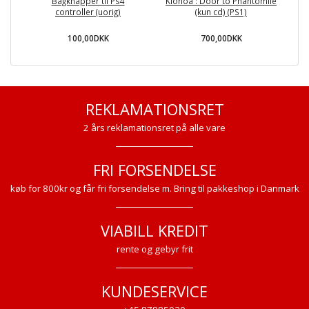
Bagknapper til Ps4
Klonoa : Door to Phantomile
T
controller (uorig)
(kun cd) (PS1)
100,00DKK
700,00DKK
REKLAMATIONSRET
2 års reklamationsret på alle vare
FRI FORSENDELSE
køb for 800kr og får fri forsendelse m. Bring til pakkeshop i Danmark
VIABILL KREDIT
rente og gebyr frit
KUNDESERVICE