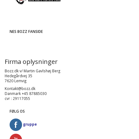
NES BOZZ FANSIDE
Firma oplysninger
Bozz.dk v/ Martin Gavlshøj Berg
Hedegårdvej 35
7620 Lemvig
Kontakt@bozz.dk
Danmark +45 87885030
cvr : 29117055
FØLG OS
gruppe