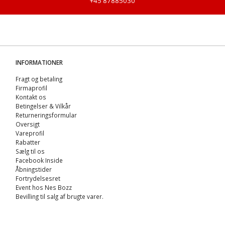
+45 87885030
INFORMATIONER
Fragt og betaling
Firmaprofil
Kontakt os
Betingelser & Vilkår
Returneringsformular
Oversigt
Vareprofil
Rabatter
Sælg til os
Facebook Inside
Åbningstider
Fortrydelsesret
Event hos Nes Bozz
Bevilling til salg af brugte varer.