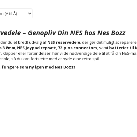
vedele – Genopliv Din NES hos Nes Bozz
der du et bredt udvalg af
NES reservedele
, der gør det muligt at reparer
s 3.8mm
,
NES Joypad repsæt
,
72-pins connectors
, samt
batterier til 
 klapper eller forbindelser, har vi de nødvendige dele til at få din NES-ma
tible, så du kan fortsætte med at nyde dine retro spil.
at fungere som ny igen med Nes Bozz!