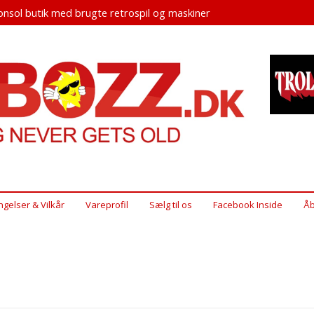
nsol butik med brugte retrospil og maskiner
ngelser & Vilkår
Vareprofil
Sælg til os
Facebook Inside
Åb