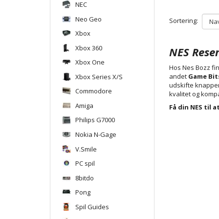
NEC
Neo Geo
Sortering:
Xbox
Xbox 360
NES Reser
Xbox One
Hos Nes Bozz fin
andet
Game Bit
Xbox Series X/S
udskifte knapper,
Commodore
kvalitet og kompa
Amiga
Få din NES til 
Philips G7000
Nokia N-Gage
V.Smile
PC spil
8bitdo
Pong
Spil Guides