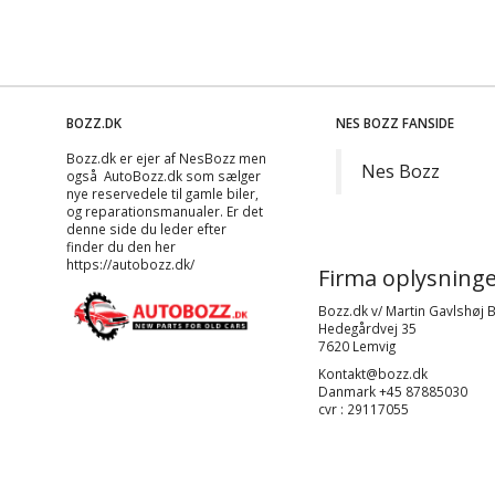
BOZZ.DK
NES BOZZ FANSIDE
Bozz.dk er ejer af NesBozz men
Nes Bozz
også AutoBozz.dk som sælger
nye reservedele til gamle biler,
og
reparationsmanualer
. Er det
denne side du leder efter
finder du den her
https://autobozz.dk/
Firma oplysninge
Bozz.dk v/ Martin Gavlshøj 
Hedegårdvej 35
7620 Lemvig
Kontakt@bozz.dk
Danmark +45 87885030
cvr : 29117055