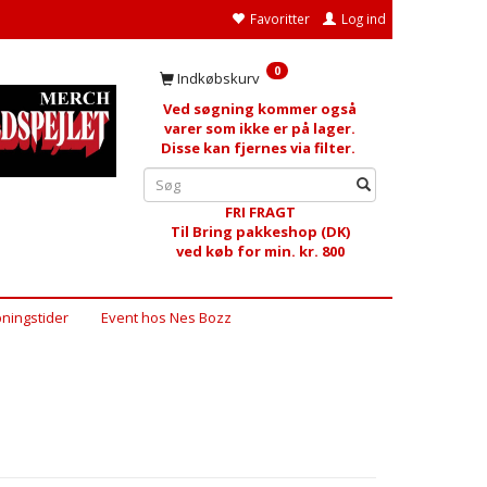
Favoritter
Log ind
0
Indkøbskurv
Ved søgning kommer også
varer som ikke er på lager.
Disse kan fjernes via filter.
FRI FRAGT
Til Bring pakkeshop (DK)
ved køb for min. kr. 800
ningstider
Event hos Nes Bozz