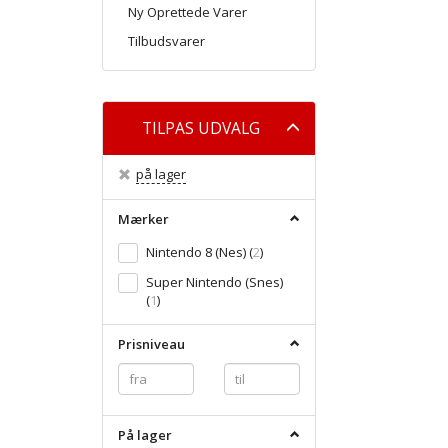
Ny Oprettede Varer
Tilbudsvarer
Skifte
TILPAS UDVALG
filter
på lager
Mærker
Nintendo 8 (Nes)
(
2
)
Super Nintendo (Snes)
(
1
)
Prisniveau
På lager