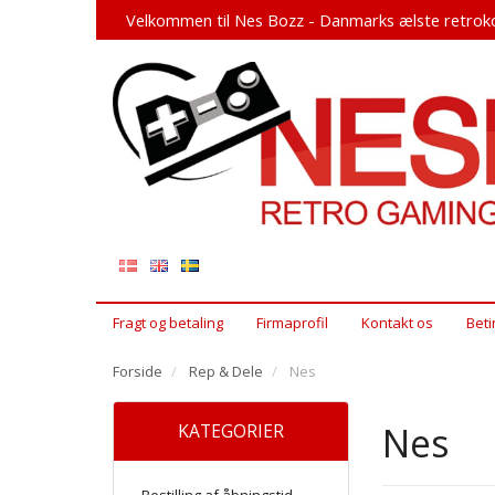
Velkommen til Nes Bozz - Danmarks ælste retroko
Fragt og betaling
Firmaprofil
Kontakt os
Beti
Forside
Rep & Dele
Nes
Nes
KATEGORIER
Bestilling af åbningstid