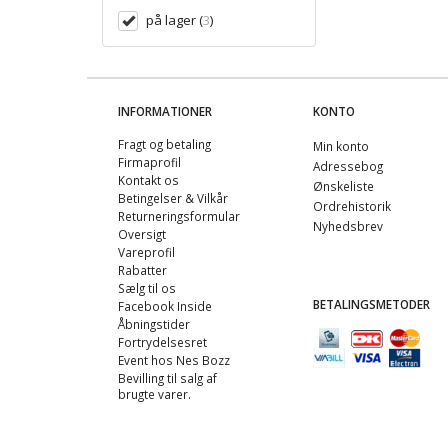
på lager
(
3
)
INFORMATIONER
KONTO
Fragt og betaling
Min konto
Firmaprofil
Adressebog
Kontakt os
Ønskeliste
Betingelser & Vilkår
Ordrehistorik
Returneringsformular
Nyhedsbrev
Oversigt
Vareprofil
Rabatter
Sælg til os
BETALINGSMETODER
Facebook Inside
Åbningstider
Fortrydelsesret
Event hos Nes Bozz
Bevilling til salg af
brugte varer.