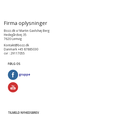
Firma oplysninger
Bozz.dk v/ Martin Gavlshøj Berg
Hedegårdvej 35
7620 Lemvig
Kontakt@bozz.dk
Danmark +45 87885030
cvr : 29117055
FØLG OS
gruppe
TILMELD NYHEDSBREV