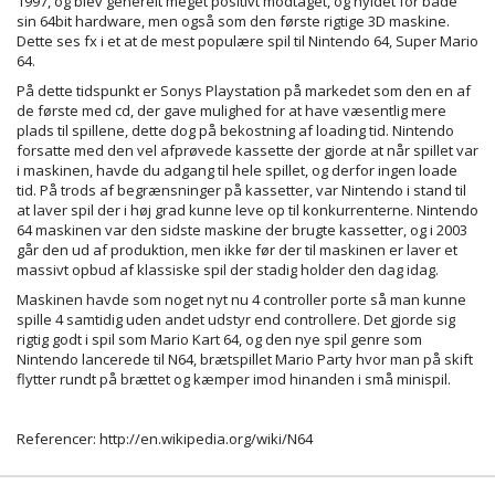
1997, og blev generelt meget positivt modtaget, og hyldet for både
sin 64bit hardware, men også som den første rigtige 3D maskine.
Dette ses fx i et at de mest populære spil til
Nintendo 64
,
Super Mario
64.
På dette tidspunkt er
Sonys Playstation
på markedet som den en af
de første med cd, der gave mulighed for at have væsentlig mere
plads til spillene, dette dog på bekostning af loading tid. Nintendo
forsatte med den vel afprøvede kassette der gjorde at når spillet var
i maskinen, havde du adgang til hele spillet, og derfor ingen loade
tid. På trods af begrænsninger på kassetter, var Nintendo i stand til
at laver spil der i høj grad kunne leve op til konkurrenterne. Nintendo
64 maskinen var den sidste maskine der brugte kassetter, og i 2003
går den ud af produktion, men ikke før der til maskinen er laver et
massivt opbud af klassiske spil der stadig holder den dag idag.
Maskinen havde som noget nyt nu 4 controller porte så man kunne
spille 4 samtidig uden andet udstyr end controllere. Det gjorde sig
rigtig godt i spil som Mario Kart 64, og den nye spil genre som
Nintendo lancerede til N64, brætspillet Mario Party hvor man på skift
flytter rundt på brættet og kæmper imod hinanden i små minispil.
Referencer: http://en.wikipedia.org/wiki/N64