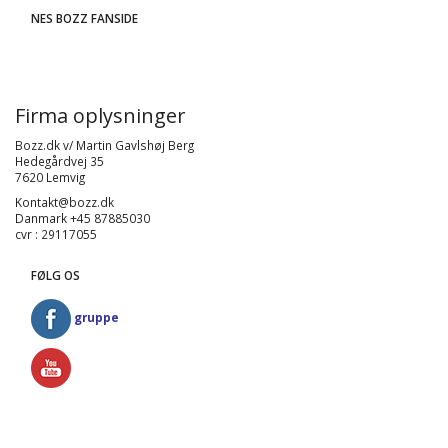
NES BOZZ FANSIDE
Firma oplysninger
Bozz.dk v/ Martin Gavlshøj Berg
Hedegårdvej 35
7620 Lemvig
Kontakt@bozz.dk
Danmark +45 87885030
cvr : 29117055
FØLG OS
gruppe