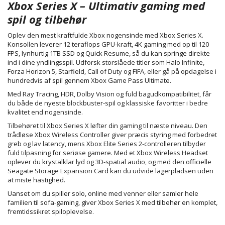
Xbox Series X – Ultimativ gaming med
spil og tilbehør
Oplev den mest kraftfulde Xbox nogensinde med Xbox Series X.
Konsollen leverer 12 teraflops GPU-kraft, 4K gaming med op til 120
FPS, lynhurtig 1TB SSD og Quick Resume, så du kan springe direkte
ind i dine yndlingsspil. Udforsk storslåede titler som Halo Infinite,
Forza Horizon 5, Starfield, Call of Duty og FIFA, eller gå på opdagelse i
hundredvis af spil gennem Xbox Game Pass Ultimate.
Med Ray Tracing, HDR, Dolby Vision og fuld bagudkompatibilitet, får
du både de nyeste blockbuster-spil og klassiske favoritter i bedre
kvalitet end nogensinde.
Tilbehøret til Xbox Series X løfter din gaming til næste niveau. Den
trådløse Xbox Wireless Controller giver præcis styring med forbedret
greb og lav latency, mens Xbox Elite Series 2-controlleren tilbyder
fuld tilpasning for seriøse gamere. Med et Xbox Wireless Headset
oplever du krystalklar lyd og 3D-spatial audio, og med den officielle
Seagate Storage Expansion Card kan du udvide lagerpladsen uden
at miste hastighed.
Uanset om du spiller solo, online med venner eller samler hele
familien til sofa-gaming, giver Xbox Series X med tilbehør en komplet,
fremtidssikret spiloplevelse.