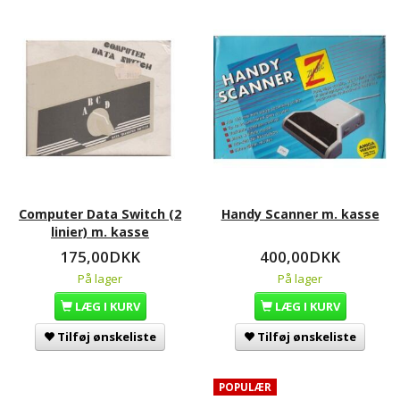
Computer Data Switch (2
Handy Scanner m. kasse
linier) m. kasse
175,00DKK
400,00DKK
På lager
På lager
LÆG I KURV
LÆG I KURV
Tilføj ønskeliste
Tilføj ønskeliste
POPULÆR