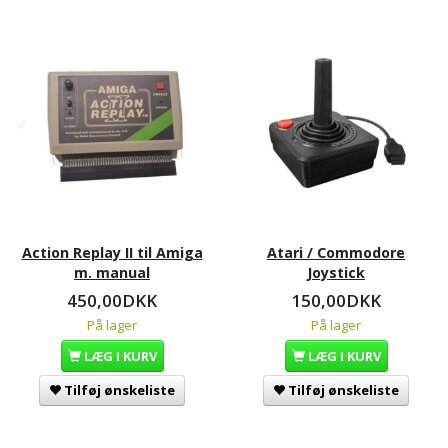
Action Replay II til Amiga
Atari / Commodore
m. manual
Joystick
450,00DKK
150,00DKK
På lager
På lager
LÆG I KURV
LÆG I KURV
Tilføj ønskeliste
Tilføj ønskeliste