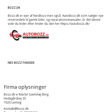
BOZZ.DK
Bozz.dk er ejer af NesBozz men også AutoBozz.dk som sælger nye
reservedele til gamle biler, og
reparationsmanualer
. Er det denne
side du leder efter finder du den her
https://autobozz.dk/
NES BOZZ FANSIDE
Firma oplysninger
Bozz.dk v/ Martin Gavlshøj Berg
Hedegårdvej 35
7620 Lemvig
Kontakt@bozz.dk