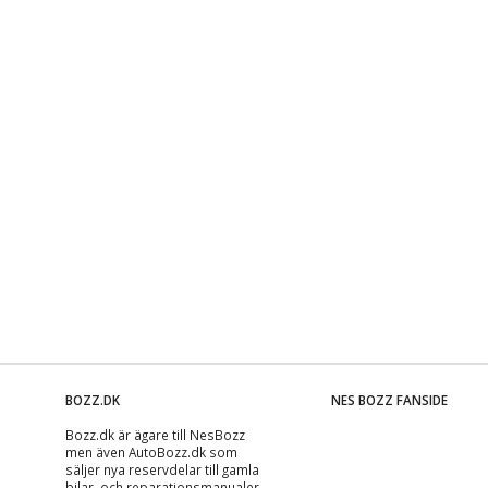
BOZZ.DK
NES BOZZ FANSIDE
Bozz.dk är ägare till NesBozz
men även AutoBozz.dk som
säljer nya reservdelar till gamla
bilar, och
reparationsmanualer
.