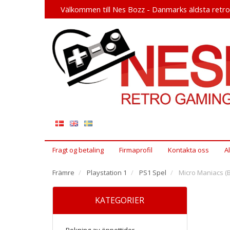
Välkommen till Nes Bozz - Danmarks äldsta retr
Fragt og betaling
Firmaprofil
Kontakta oss
A
Främre
Playstation 1
PS1 Spel
Micro Maniacs (B
KATEGORIER
Bokning av öppettider