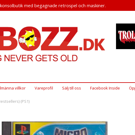
okonsolbutik med begagnade retrospel och maskiner.
llmänna villkor
Vareprofil
Sälj till oss
Facebook Inside
Öpp
estsellers) (PS1)