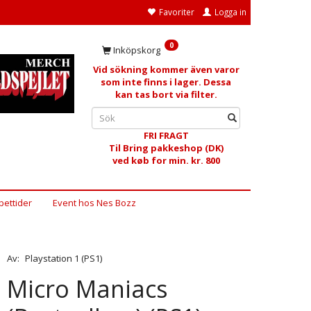
Favoriter
Logga in
0
Inköpskorg
Vid sökning kommer även varor
som inte finns i lager. Dessa
kan tas bort via filter.
FRI FRAGT
Til Bring pakkeshop (DK)
ved køb for min. kr. 800
ettider
Event hos Nes Bozz
Av:
Playstation 1 (PS1)
Micro Maniacs