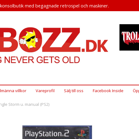
okonsolbutik med begagnade retrospel och maskiner.
llmänna villkor
Vareprofil
Sälj till oss
Facebook Inside
Öpp
ngle Storm u. manual (PS2)