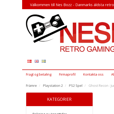
Välkommen till Nes Bozz - Danmarks äldsta retr
Fragt og betaling
Firmaprofil
Kontakta oss
A
Främre
Playstation 2
PS2 Spel
Ghost Recon : Ju
KATEGORIER
Bokning av öppettider