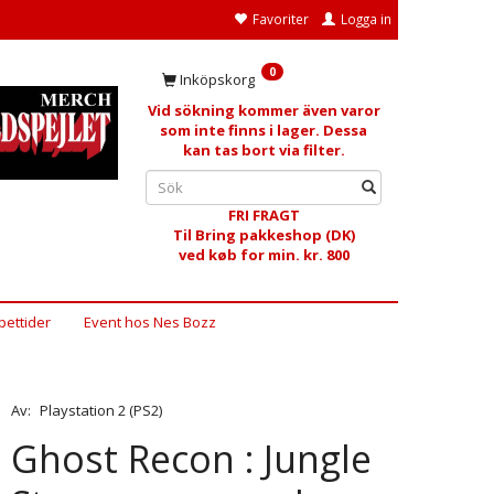
Favoriter
Logga in
0
Inköpskorg
Vid sökning kommer även varor
som inte finns i lager. Dessa
kan tas bort via filter.
FRI FRAGT
Til Bring pakkeshop (DK)
ved køb for min. kr. 800
ettider
Event hos Nes Bozz
Av:
Playstation 2 (PS2)
Ghost Recon : Jungle