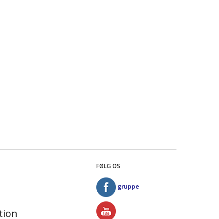
FØLG OS
gruppe
tion