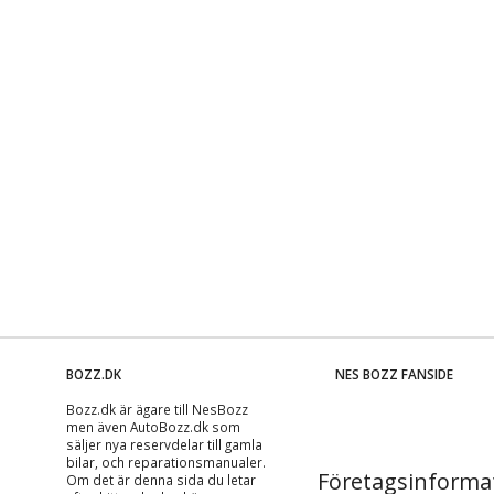
BOZZ.DK
NES BOZZ FANSIDE
Bozz.dk är ägare till NesBozz
men även AutoBozz.dk som
säljer nya reservdelar till gamla
bilar, och
reparationsmanualer
.
Företagsinforma
Om det är denna sida du letar