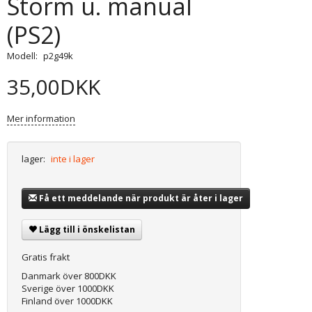
Storm u. manual
(PS2)
Modell:
p2g49k
35,00DKK
Mer information
lager:
inte i lager
Få ett meddelande när produkt är åter i lager
Lägg till i önskelistan
Gratis frakt
Danmark över 800DKK
Sverige över 1000DKK
Finland över 1000DKK