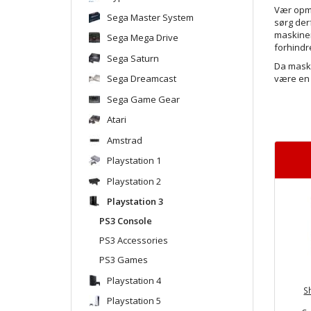
Vær opmæ
Sega Master System
sørg derf
maskinen
Sega Mega Drive
forhindre
Sega Saturn
Da maski
Sega Dreamcast
være en 
Sega Game Gear
Atari
Amstrad
Playstation 1
Playstation 2
Playstation 3
PS3 Console
PS3 Accessories
PS3 Games
Playstation 4
S
Playstation 5