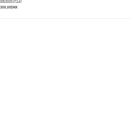
llection (PS3)
300,00DKK