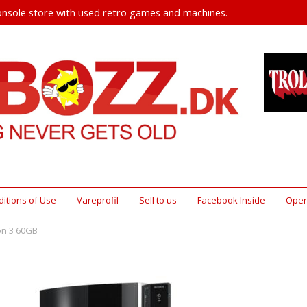
nsole store with used retro games and machines.
itions of Use
Vareprofil
Sell ​​to us
Facebook Inside
Open
on 3 60GB