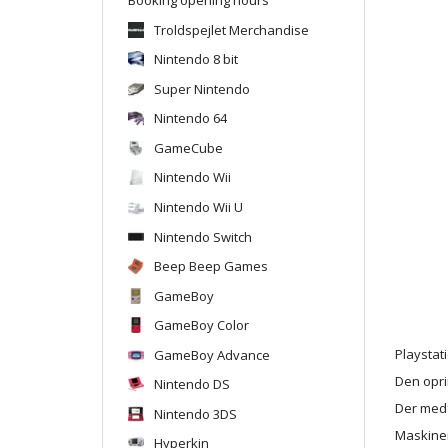
Troldspejlet Merchandise
Nintendo 8 bit
Super Nintendo
Nintendo 64
GameCube
Nintendo Wii
Nintendo Wii U
Nintendo Switch
Beep Beep Games
GameBoy
GameBoy Color
GameBoy Advance
Playstat
Den opri
Nintendo DS
Der medf
Nintendo 3DS
Maskinen
Hyperkin