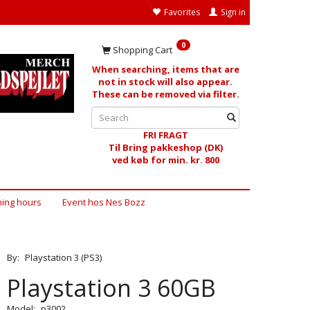
Favorites
Sign in
0
Shopping Cart
When searching, items that are
not in stock will also appear.
These can be removed via filter.
FRI FRAGT
Til Bring pakkeshop (DK)
ved køb for min. kr. 800
ing hours
Event hos Nes Bozz
By:
Playstation 3 (PS3)
Playstation 3 60GB
Model:
p3002