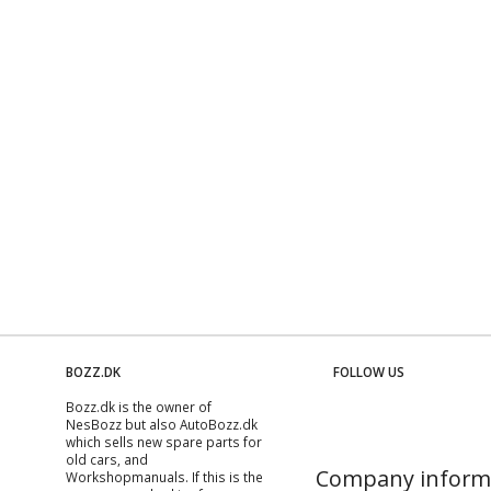
BOZZ.DK
FOLLOW US
Bozz.dk is the owner of
NesBozz but also AutoBozz.dk
which sells new spare parts for
old cars, and
Company inform
Workshopmanuals
. If this is the