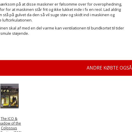
rksom på at disse maskiner er følsomme over for overophedning,
or for at maskinen står frit og ikke lukket inde i fx en reol. Lad aldrig
 stå på gulvet da den så vil suge støv og skidt ind i maskinen og
 luftcirkulationen.
nen skal af med en del varme kan ventilationen til bundkortet til tider
smule støjende.
ANDRE KØBTE OGSÅ
The ICO &
hadow of the
Colossus