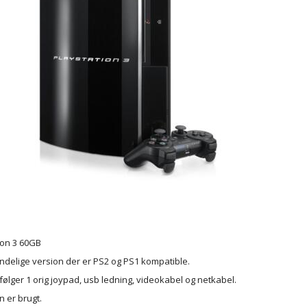
ion 3 60GB
ndelige version der er PS2 og PS1 kompatible.
ølger 1 orig joypad, usb ledning, videokabel og netkabel.
 er brugt.