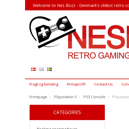
Welcome to Nes Bozz - Denmark's oldest retro co
Fragt og betaling
Firmaprofil
Contact Us
Cond
Frontpage
Playstation 3
PS3 Console
Playstati
CATEGORIES
Booking opening hours