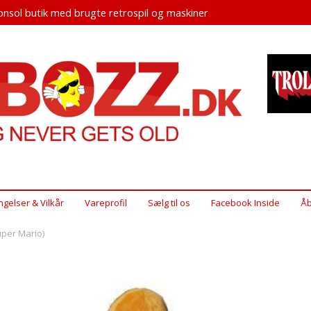
nsol butik med brugte retrospil og maskiner
ngelser & Vilkår
Vareprofil
Sælg til os
Facebook Inside
Åb
per Mario)