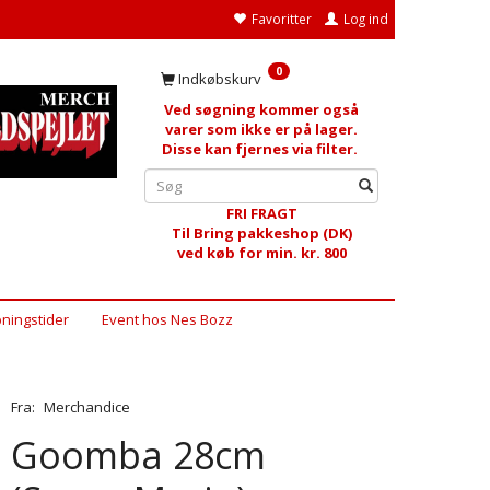
Favoritter
Log ind
0
Indkøbskurv
Ved søgning kommer også
varer som ikke er på lager.
Disse kan fjernes via filter.
FRI FRAGT
Til Bring pakkeshop (DK)
ved køb for min. kr. 800
ningstider
Event hos Nes Bozz
Fra:
Merchandice
Goomba 28cm