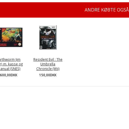
ANDRE KØBTE OGSÅ
arthworm Jim
Resident Evil : The
r) m. kasse og
Umbrella
anual (SNES)
Chronicle (Wii)
600,00DKK
150,00DKK