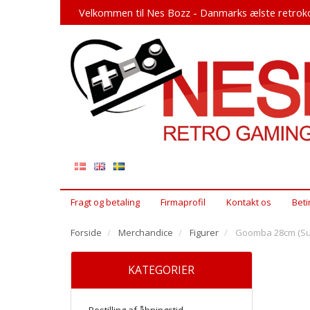
Velkommen til Nes Bozz - Danmarks ælste retroko
Fragt og betaling
Firmaprofil
Kontakt os
Beti
Forside
Merchandice
Figurer
Goomba 28cm (Su
KATEGORIER
Bestilling af åbningstid