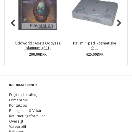
Oddworld : Abe's Oddysee
Ps1 m. 1 pad (kosmetiske
To
(platinum) (PS1)
fejl)
200,00DKK
425,00DKK
INFORMATIONER
Fragt og betaling
Firmaprofil
Kontakt os
Betingelser & Vilkår
Returneringsformular
Oversigt
Vareprofil
Rabatter