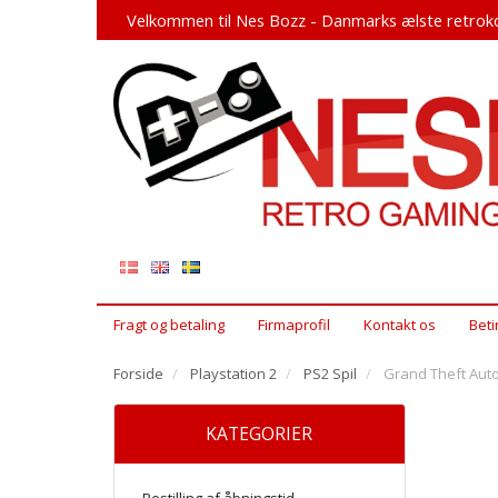
Velkommen til Nes Bozz - Danmarks ælste retroko
Fragt og betaling
Firmaprofil
Kontakt os
Beti
Forside
Playstation 2
PS2 Spil
Grand Theft Auto 
KATEGORIER
Bestilling af åbningstid