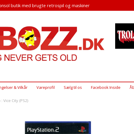
nsol butik med brugte retrospil og maskiner
ngelser & Vilkår
Vareprofil
Sælg til os
Facebook Inside
Åb
: Vice City (PS2)