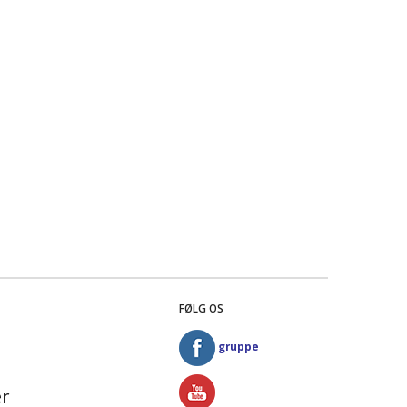
FØLG OS
gruppe
r