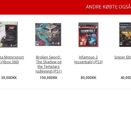
ANDRE KØBTE OGSÅ
za Motorsport
Broken Sword :
Infamous 2
Sniper Eli
3 (Xbox 360)
The Shadow og
(essentials) (PS3)
the Templars
(udlejning) (PS1)
30,00DKK
80,00DKK
40,00
100,00DKK