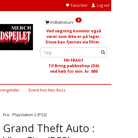
Favoritter
Log ind
0
Indkøbskurv
Ved søgning kommer også
varer som ikke er på lager.
Disse kan fjernes via filter.
FRI FRAGT
Til Bring pakkeshop (DK)
ved køb for min. kr. 800
ningstider
Event hos Nes Bozz
Fra:
Playstation 2 (PS2)
Grand Theft Auto :