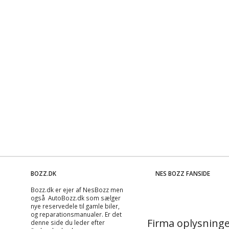
BOZZ.DK
NES BOZZ FANSIDE
Bozz.dk er ejer af NesBozz men
også AutoBozz.dk som sælger
nye reservedele til gamle biler,
og
reparationsmanualer
. Er det
Firma oplysninge
denne side du leder efter