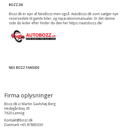
BOZZ.DK
Bozz.dk er ejer af NesBozz men også AutoBozz.dk som sælger nye
reservedele til gamle biler, og
reparationsmanualer
. Er det denne
side du leder efter finder du den her
https://autobozz.dk/
NES BOZZ FANSIDE
Firma oplysninger
Bozz.dk v/ Martin Gavlshøj Berg
Hedegårdvej 35
7620 Lemvig
Kontakt@bozz.dk
Danmark +45 87885030