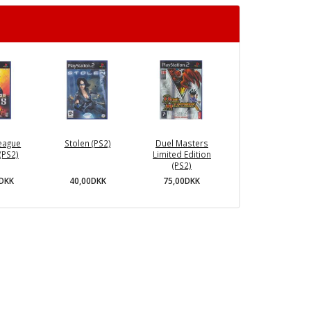
League
Stolen (PS2)
Duel Masters
(PS2)
Limited Edition
(PS2)
0DKK
40,00DKK
75,00DKK