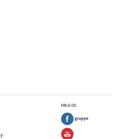
FØLG OS
gruppe
r