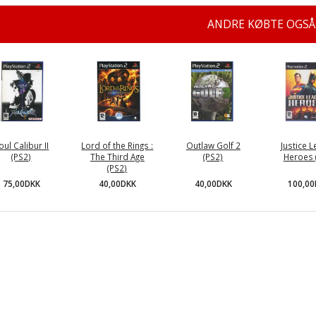
ANDRE KØBTE OGSÅ
oul Calibur II
Lord of the Rings :
Outlaw Golf 2
Justice 
(PS2)
The Third Age
(PS2)
Heroes 
(PS2)
75,00DKK
40,00DKK
100,0
40,00DKK