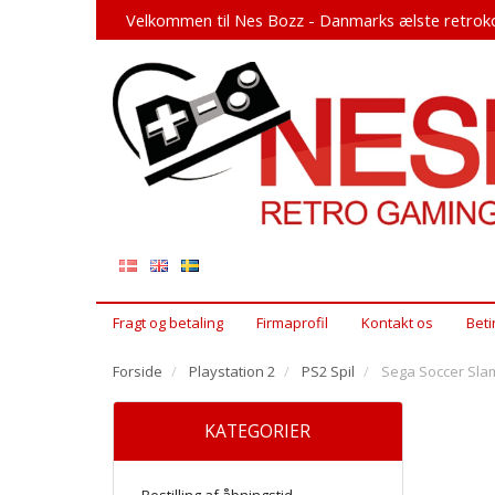
Velkommen til Nes Bozz - Danmarks ælste retroko
Fragt og betaling
Firmaprofil
Kontakt os
Beti
Forside
Playstation 2
PS2 Spil
Sega Soccer Slam
KATEGORIER
Bestilling af åbningstid