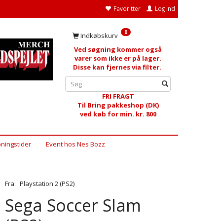
Favoritter
Log ind
0
Indkøbskurv
Ved søgning kommer også
varer som ikke er på lager.
Disse kan fjernes via filter.
FRI FRAGT
Til Bring pakkeshop (DK)
ved køb for min. kr. 800
ningstider
Event hos Nes Bozz
Fra:
Playstation 2 (PS2)
Sega Soccer Slam