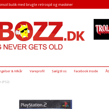
nsol butik med brugte retrospil og maskiner
ngelser & Vilkår
Vareprofil
Sælg til os
Facebook Inside
Åb
 (PS2)