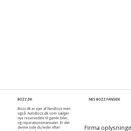
BOZZ.DK
NES BOZZ FANSIDE
Bozz.dk er ejer af NesBozz men
også AutoBozz.dk som sælger
nye reservedele til gamle biler,
og
reparationsmanualer
. Er det
Firma oplysninge
denne side du leder efter