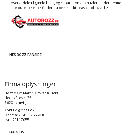
reservedele til gamle biler, og
reparationsmanualer
. Er det denne
side du leder efter finder du den her
https://autobozz.dk/
NES BOZZ FANSIDE
Firma oplysninger
Bozz.dk v/ Martin Gavlshøj Berg
Hedegårdvej 35
7620 Lemvig
Kontakt@bozz.dk
Danmark +45 87885030
cvr : 29117055
FØLG OS