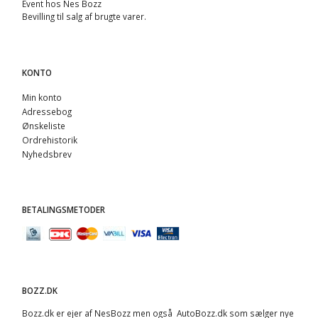
Event hos Nes Bozz
Bevilling til salg af brugte varer.
KONTO
Min konto
Adressebog
Ønskeliste
Ordrehistorik
Nyhedsbrev
BETALINGSMETODER
BOZZ.DK
Bozz.dk er ejer af NesBozz men også AutoBozz.dk som sælger nye