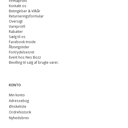
Firmaprofil
Kontakt os
Betingelser & Vilkår
Returneringsformular
Oversigt
Vareprofil
Rabatter
Sælg til os
Facebook Inside
Åbningstider
Fortrydelsesret
Event hos Nes Bozz
Bevilling til salg af brugte varer.
KONTO
Min konto
Adressebog
Ønskeliste
Ordrehistorik
Nyhedsbrev