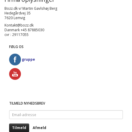
Bozz.dk v/ Martin Gavlshøj Berg
Hedegårdvej 35
7620 Lemvig
Kontakt@bozz.dk
Danmark +45 87885030
cvr : 29117055
FØLG OS
gruppe
TILMELD NYHEDSBREV
Email-
adresse
Tilmeld
Afmeld