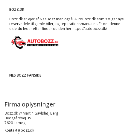
BOZZ.DK
Bozz.dk er ejer af NesBozz men også AutoBozz.dk som sælger nye
reservedele til gamle biler, og
reparationsmanualer
. Er det denne
side du leder efter finder du den her
https://autobozz.dk/
NES BOZZ FANSIDE
Firma oplysninger
Bozz.dk v/ Martin Gavlshøj Berg
Hedegårdvej 35
7620 Lemvig
Kontakt@bozz.dk