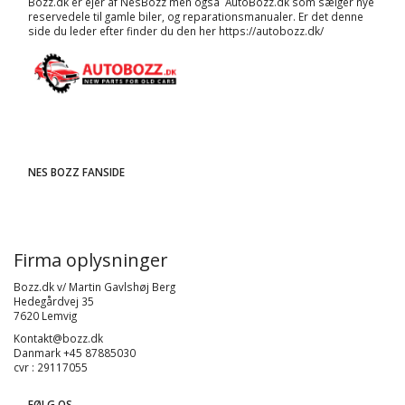
Bozz.dk er ejer af NesBozz men også AutoBozz.dk som sælger nye
reservedele til gamle biler, og
reparationsmanualer
. Er det denne
side du leder efter finder du den her
https://autobozz.dk/
NES BOZZ FANSIDE
Firma oplysninger
Bozz.dk v/ Martin Gavlshøj Berg
Hedegårdvej 35
7620 Lemvig
Kontakt@bozz.dk
Danmark +45 87885030
cvr : 29117055
FØLG OS