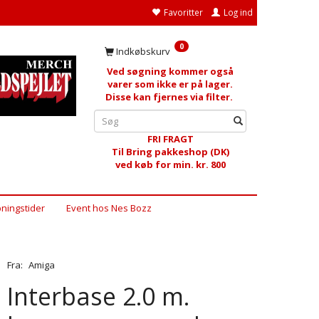
Favoritter
Log ind
0
Indkøbskurv
Ved søgning kommer også
varer som ikke er på lager.
Disse kan fjernes via filter.
FRI FRAGT
Til Bring pakkeshop (DK)
ved køb for min. kr. 800
ningstider
Event hos Nes Bozz
Fra:
Amiga
Interbase 2.0 m.