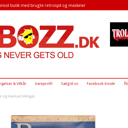
nsol butik med brugte retrospil og maskiner
ngelser & Vilkår
Vareprofil
Sælg til os
Facebook Inside
Åb
se og manual (Amiga)