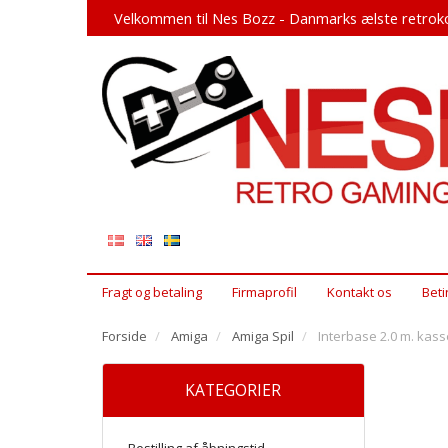
Velkommen til Nes Bozz - Danmarks ælste retroko
Fragt og betaling
Firmaprofil
Kontakt os
Beti
Forside
Amiga
Amiga Spil
Interbase 2.0 m. kas
KATEGORIER
Bestilling af åbningstid