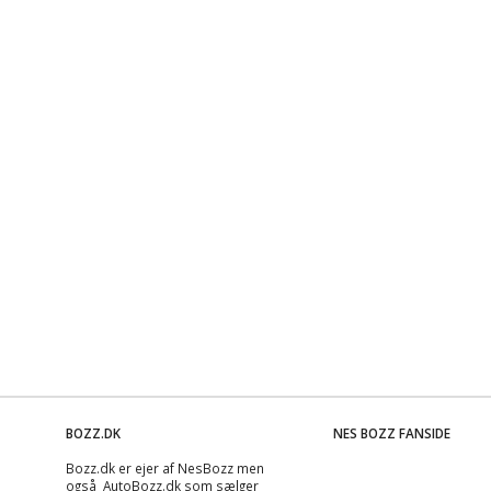
BOZZ.DK
NES BOZZ FANSIDE
Bozz.dk er ejer af NesBozz men
også AutoBozz.dk som sælger