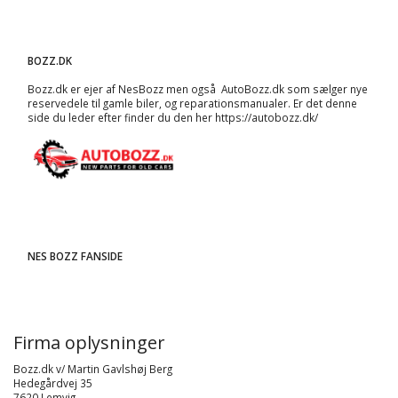
BOZZ.DK
Bozz.dk er ejer af NesBozz men også AutoBozz.dk som sælger nye
reservedele til gamle biler, og
reparationsmanualer
. Er det denne
side du leder efter finder du den her
https://autobozz.dk/
NES BOZZ FANSIDE
Firma oplysninger
Bozz.dk v/ Martin Gavlshøj Berg
Hedegårdvej 35
7620 Lemvig