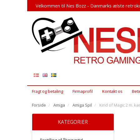
Velkommen til Nes Bozz - Danmarks ælste retroko
Fragt og betaling
Firmaprofil
Kontakt os
Beti
Forside
Amiga
Amiga Spil
Kind of Magic 2 m. k
KATEGORIER
Bestilling af åbningstid