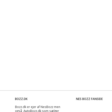
BOZZ.DK
NES BOZZ FANSIDE
Bozz.dk er ejer af NesBozz men
også AutoBozz.dk som sælger