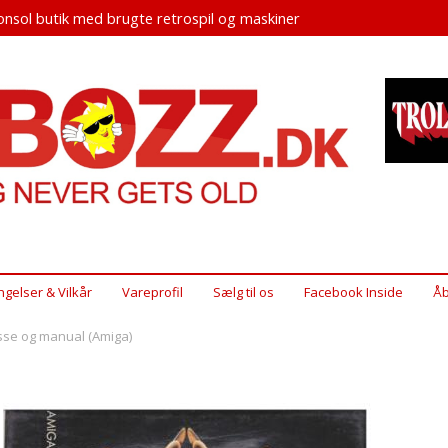
nsol butik med brugte retrospil og maskiner
ngelser & Vilkår
Vareprofil
Sælg til os
Facebook Inside
Åb
asse og manual (Amiga)