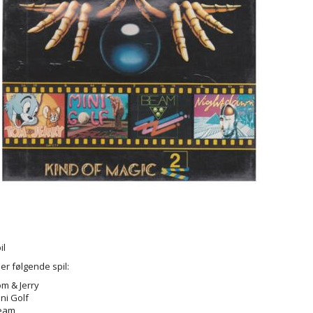
il
er følgende spil:
m & Jerry
ni Golf
eam