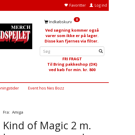
Favoritter
Log ind
0
Indkøbskurv
Ved søgning kommer også
varer som ikke er på lager.
Disse kan fjernes via filter.
FRI FRAGT
Til Bring pakkeshop (DK)
ved køb for min. kr. 800
ningstider
Event hos Nes Bozz
Fra:
Amiga
Kind of Magic 2 m.