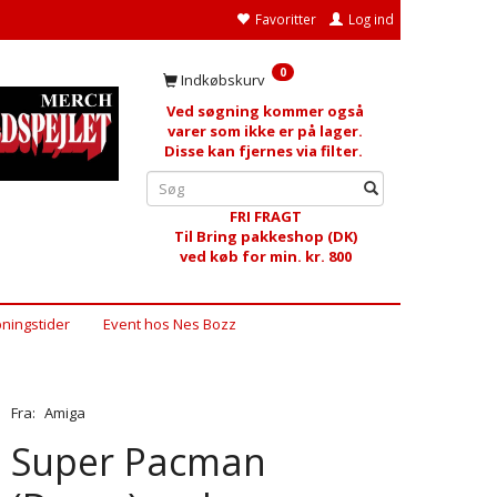
Favoritter
Log ind
0
Indkøbskurv
Ved søgning kommer også
varer som ikke er på lager.
Disse kan fjernes via filter.
FRI FRAGT
Til Bring pakkeshop (DK)
ved køb for min. kr. 800
ningstider
Event hos Nes Bozz
Fra:
Amiga
Super Pacman