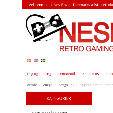
Velkommen til Nes Bozz - Danmarks ælste retroko
Fragt og betaling
Firmaprofil
Kontakt os
Beti
Forside
Amiga
Amiga Spil
Super Pacman (Demo)
KATEGORIER
Bestilling af åbningstid