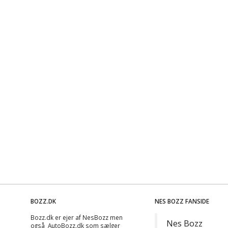
BOZZ.DK
NES BOZZ FANSIDE
Bozz.dk er ejer af NesBozz men
Nes Bozz
også AutoBozz.dk som sælger