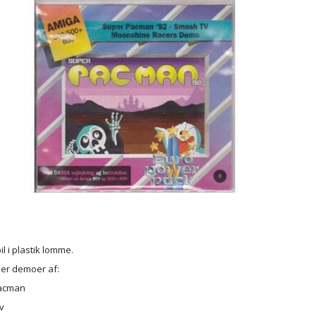
l i plastik lomme.
er demoer af:
acman
v