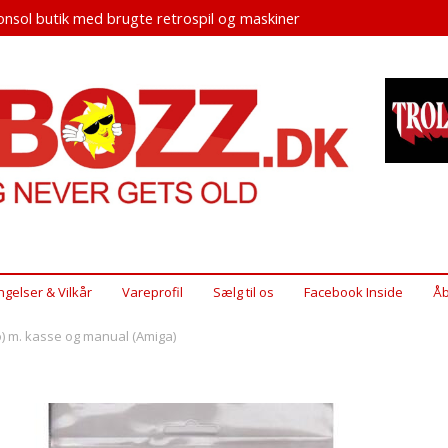
nsol butik med brugte retrospil og maskiner
ngelser & Vilkår
Vareprofil
Sælg til os
Facebook Inside
Åb
 m. kasse og manual (Amiga)