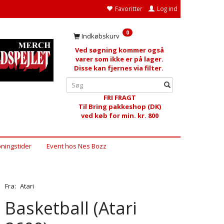
Favoritter
Log ind
0
Indkøbskurv
Ved søgning kommer også
varer som ikke er på lager.
Disse kan fjernes via filter.
FRI FRAGT
Til Bring pakkeshop (DK)
ved køb for min. kr. 800
ningstider
Event hos Nes Bozz
Fra:
Atari
Basketball (Atari