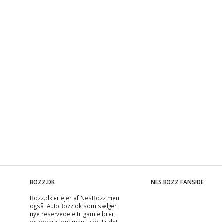
BOZZ.DK
NES BOZZ FANSIDE
Bozz.dk er ejer af NesBozz men
også AutoBozz.dk som sælger
nye reservedele til gamle biler,
og
reparationsmanualer
. Er det