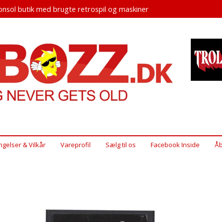
nsol butik med brugte retrospil og maskiner
ngelser & Vilkår
Vareprofil
Sælg til os
Facebook Inside
Åb