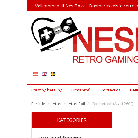
Velkommen til Nes Bozz - Danmarks ælste retroko
Fragt og betaling
Firmaprofil
Kontakt os
Beti
Forside
Atari
Atari Spil
Basketball (Atari 2600)
KATEGORIER
Bestilling af åbningstid