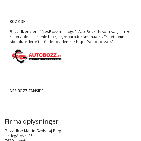
BOZZ.DK
Bozz.dk er ejer af NesBozz men også AutoBozz.dk som sælger nye
reservedele til gamle biler, og
reparationsmanualer
. Er det denne
side du leder efter finder du den her
https://autobozz.dk/
NES BOZZ FANSIDE
Firma oplysninger
Bozz.dk v/ Martin Gavlshøj Berg
Hedegårdvej 35
7620 Lemvig