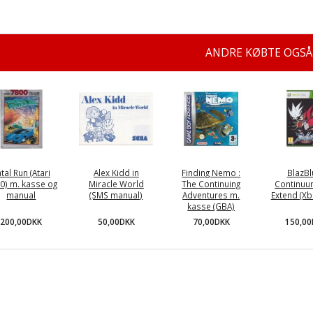
ANDRE KØBTE OGSÅ
tal Run (Atari
Alex Kidd in
Finding Nemo :
BlazBl
0) m. kasse og
Miracle World
The Continuing
Continuum
manual
(SMS manual)
Adventures m.
Extend (Xb
kasse (GBA)
200,00DKK
50,00DKK
150,0
70,00DKK