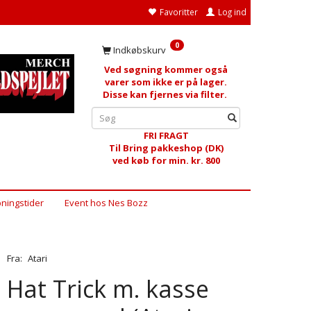
Favoritter
Log ind
0
Indkøbskurv
Ved søgning kommer også
varer som ikke er på lager.
Disse kan fjernes via filter.
FRI FRAGT
Til Bring pakkeshop (DK)
ved køb for min. kr. 800
ningstider
Event hos Nes Bozz
Fra:
Atari
Hat Trick m. kasse