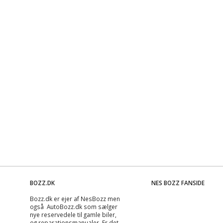
BOZZ.DK
NES BOZZ FANSIDE
Bozz.dk er ejer af NesBozz men
også AutoBozz.dk som sælger
nye reservedele til gamle biler,
og
reparationsmanualer
. Er det