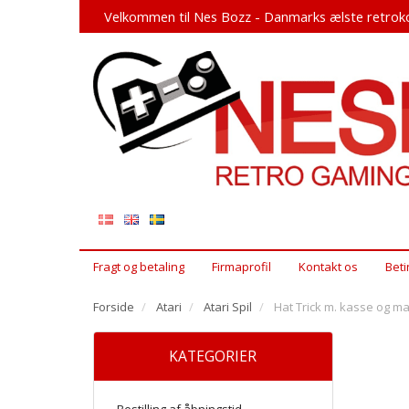
Velkommen til Nes Bozz - Danmarks ælste retroko
Fragt og betaling
Firmaprofil
Kontakt os
Beti
Forside
Atari
Atari Spil
Hat Trick m. kasse og ma
KATEGORIER
Bestilling af åbningstid