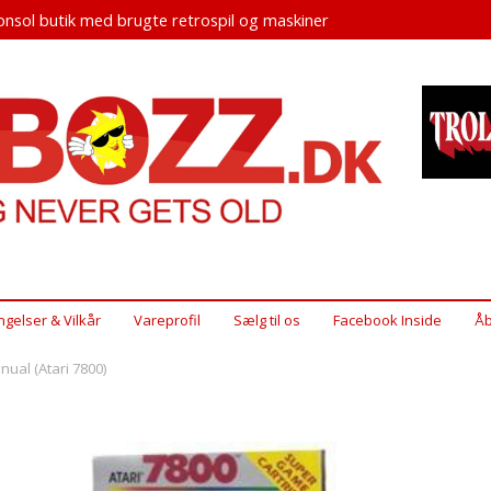
nsol butik med brugte retrospil og maskiner
ngelser & Vilkår
Vareprofil
Sælg til os
Facebook Inside
Åb
nual (Atari 7800)