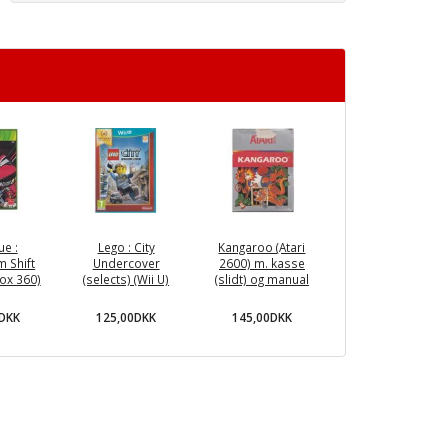
ue :
Lego : City
Kangaroo (Atari
 Shift
Undercover
2600) m. kasse
ox 360)
(selects) (Wii U)
(slidt) og manual
0DKK
125,00DKK
145,00DKK