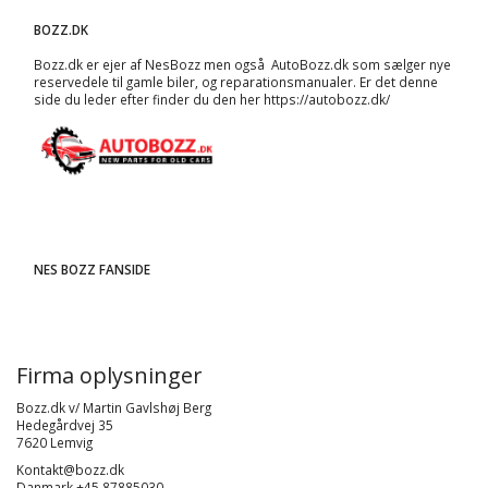
BOZZ.DK
Bozz.dk er ejer af NesBozz men også AutoBozz.dk som sælger nye
reservedele til gamle biler, og
reparationsmanualer
. Er det denne
side du leder efter finder du den her
https://autobozz.dk/
NES BOZZ FANSIDE
Firma oplysninger
Bozz.dk v/ Martin Gavlshøj Berg
Hedegårdvej 35
7620 Lemvig
Kontakt@bozz.dk
Danmark +45 87885030