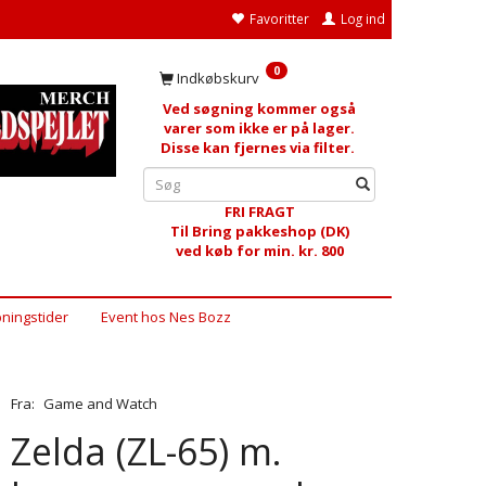
Favoritter
Log ind
0
Indkøbskurv
Ved søgning kommer også
varer som ikke er på lager.
Disse kan fjernes via filter.
FRI FRAGT
Til Bring pakkeshop (DK)
ved køb for min. kr. 800
ningstider
Event hos Nes Bozz
Fra:
Game and Watch
Zelda (ZL-65) m.