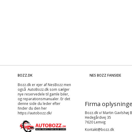
BOZZ.DK
NES BOZZ FANSIDE
Bozz.dk er ejer af NesBozz men
også AutoBozz.dk som sælger
nye reservedele til gamle biler,
og
reparationsmanualer
. Er det
Firma oplysninge
denne side du leder efter
finder du den her
Bozz.dk v/ Martin Gavlshøj 
https://autobozz.dk/
Hedegårdvej 35
7620 Lemvig
Kontakt@bozz.dk