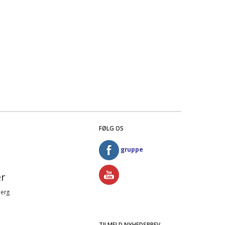
FØLG OS
gruppe
r
Berg
TILMELD NYHEDSBREV