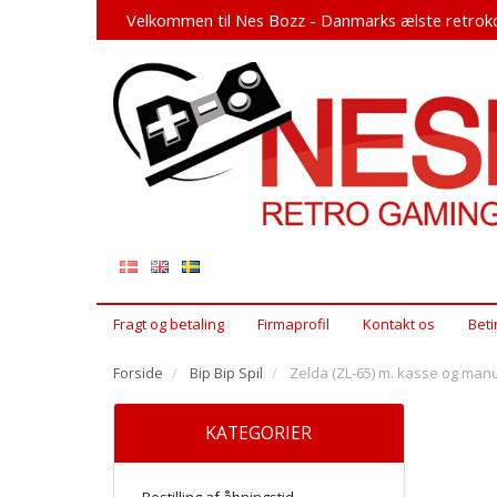
Velkommen til Nes Bozz - Danmarks ælste retroko
Fragt og betaling
Firmaprofil
Kontakt os
Beti
Forside
Bip Bip Spil
Zelda (ZL-65) m. kasse og manu
KATEGORIER
Bestilling af åbningstid