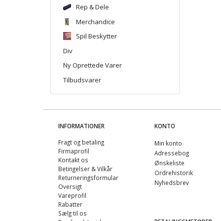
Rep & Dele
Merchandice
Spil Beskytter
Div
Ny Oprettede Varer
Tilbudsvarer
INFORMATIONER
KONTO
Fragt og betaling
Min konto
Firmaprofil
Adressebog
Kontakt os
Ønskeliste
Betingelser & Vilkår
Ordrehistorik
Returneringsformular
Nyhedsbrev
Oversigt
Vareprofil
Rabatter
Sælg til os