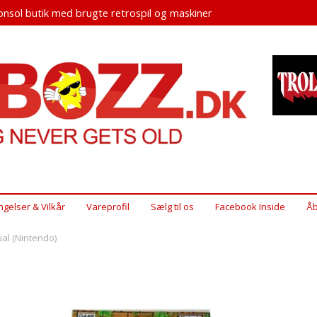
nsol butik med brugte retrospil og maskiner
ngelser & Vilkår
Vareprofil
Sælg til os
Facebook Inside
Åb
al (Nintendo)