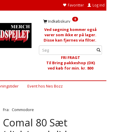
Favoritter
Log ind
0
Indkøbskurv
Ved søgning kommer også
varer som ikke er på lager.
Disse kan fjernes via filter.
FRI FRAGT
Til Bring pakkeshop (DK)
ved køb for min. kr. 800
ningstider
Event hos Nes Bozz
Fra:
Commodore
Comal 80 Sæt