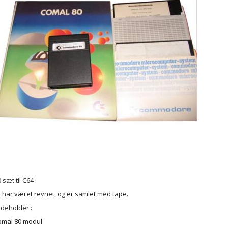
 sæt til C64
ar været revnet, og er samlet med tape.
ndeholder :
omal 80 modul