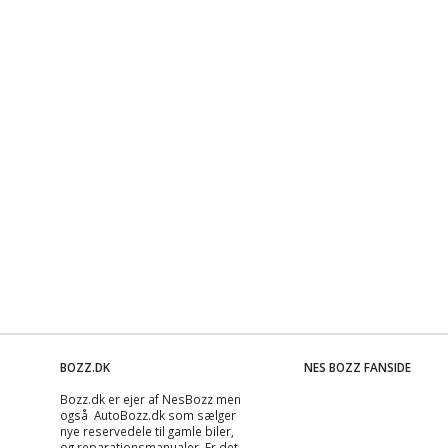
BOZZ.DK
NES BOZZ FANSIDE
Bozz.dk er ejer af NesBozz men
også AutoBozz.dk som sælger
nye reservedele til gamle biler,
og
reparationsmanualer
. Er det