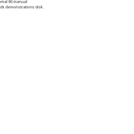
omal 80 manual
stk demonstrations disk.