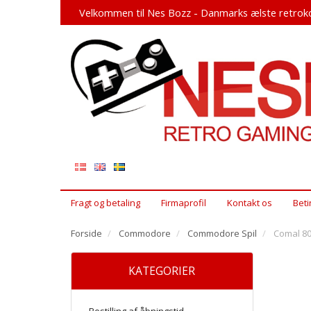
Velkommen til Nes Bozz - Danmarks ælste retroko
Fragt og betaling
Firmaprofil
Kontakt os
Beti
Forside
Commodore
Commodore Spil
Comal 80
KATEGORIER
Bestilling af åbningstid