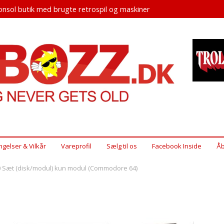
nsol butik med brugte retrospil og maskiner
ngelser & Vilkår
Vareprofil
Sælg til os
Facebook Inside
Åb
 Sæt (disk/modul) kun modul (Commodore 64)