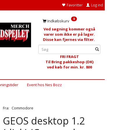
Favoritter
Log ind
0
Indkøbskurv
Ved søgning kommer også
varer som ikke er på lager.
Disse kan fjernes via filter.
FRI FRAGT
Til Bring pakkeshop (DK)
ved køb for min. kr. 800
ningstider
Event hos Nes Bozz
Fra:
Commodore
GEOS desktop 1.2