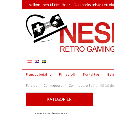
Velkommen til Nes Bozz - Danmarks ælste retroko
Fragt og betaling
Firmaprofil
Kontakt os
Beti
Forside
Commodore
Commodore Spil
GEOS des
KATEGORIER
Bestilling af åbningstid