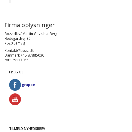
Firma oplysninger
Bozz.dk v/ Martin Gavlshøj Berg
Hedegårdvej 35
7620 Lemvig
Kontakt@bozz.dk
Danmark +45 87885030
cvr : 29117055
FØLG OS
gruppe
TILMELD NYHEDSBREV