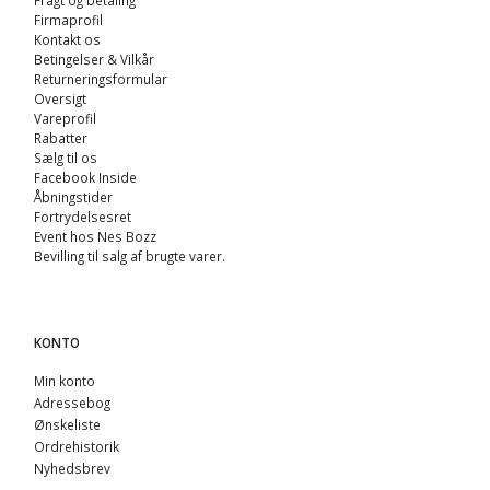
Fragt og betaling
Firmaprofil
Kontakt os
Betingelser & Vilkår
Returneringsformular
Oversigt
Vareprofil
Rabatter
Sælg til os
Facebook Inside
Åbningstider
Fortrydelsesret
Event hos Nes Bozz
Bevilling til salg af brugte varer.
KONTO
Min konto
Adressebog
Ønskeliste
Ordrehistorik
Nyhedsbrev