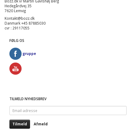
Bozz.dk v/ Martin Gavlshøj Berg
Hedegårdvej 35
7620 Lemvig
Kontakt@bozz.dk
Danmark +45 87885030
cvr : 29117055
FØLG OS
gruppe
TILMELD NYHEDSBREV
Email-
adresse
Tilmeld
Afmeld