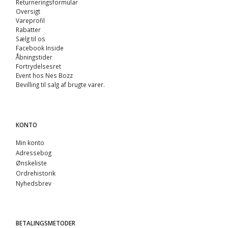
Returneringsformular
Oversigt
Vareprofil
Rabatter
Sælg til os
Facebook Inside
Åbningstider
Fortrydelsesret
Event hos Nes Bozz
Bevilling til salg af brugte varer.
KONTO
Min konto
Adressebog
Ønskeliste
Ordrehistorik
Nyhedsbrev
BETALINGSMETODER