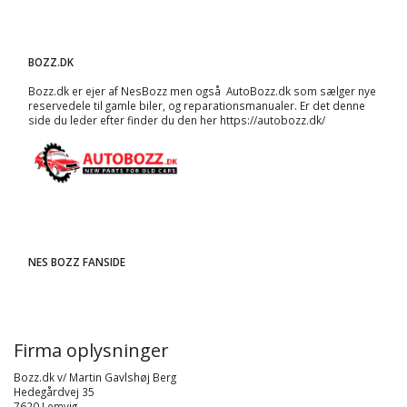
BOZZ.DK
Bozz.dk er ejer af NesBozz men også AutoBozz.dk som sælger nye
reservedele til gamle biler, og
reparationsmanualer
. Er det denne
side du leder efter finder du den her
https://autobozz.dk/
NES BOZZ FANSIDE
Firma oplysninger
Bozz.dk v/ Martin Gavlshøj Berg
Hedegårdvej 35
7620 Lemvig