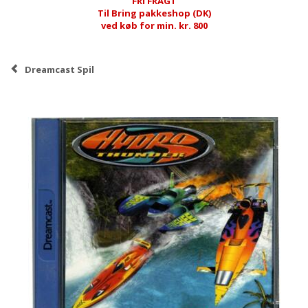
FRI FRAGT
Til Bring pakkeshop (DK)
ved køb for min. kr. 800
Dreamcast Spil