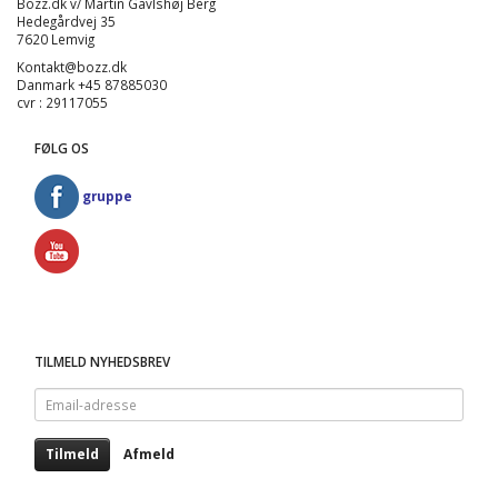
Bozz.dk v/ Martin Gavlshøj Berg
Hedegårdvej 35
7620 Lemvig
Kontakt@bozz.dk
Danmark +45 87885030
cvr : 29117055
FØLG OS
gruppe
TILMELD NYHEDSBREV
Email-
adresse
Tilmeld
Afmeld