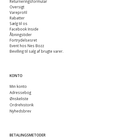
Returneringsformular
Oversigt
Vareprofil
Rabatter
Sælg til os
Facebook Inside
Åbningstider
Fortrydelsesret
Event hos Nes Bozz
Bevilling til salg af brugte varer.
KONTO
Min konto
Adressebog
Ønskeliste
Ordrehistorik
Nyhedsbrev
BETALINGSMETODER