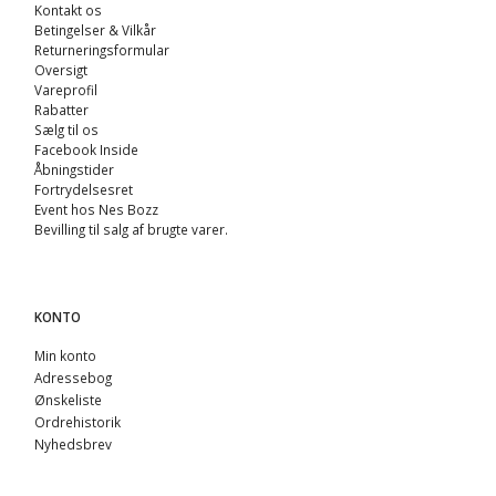
Kontakt os
Betingelser & Vilkår
Returneringsformular
Oversigt
Vareprofil
Rabatter
Sælg til os
Facebook Inside
Åbningstider
Fortrydelsesret
Event hos Nes Bozz
Bevilling til salg af brugte varer.
KONTO
Min konto
Adressebog
Ønskeliste
Ordrehistorik
Nyhedsbrev