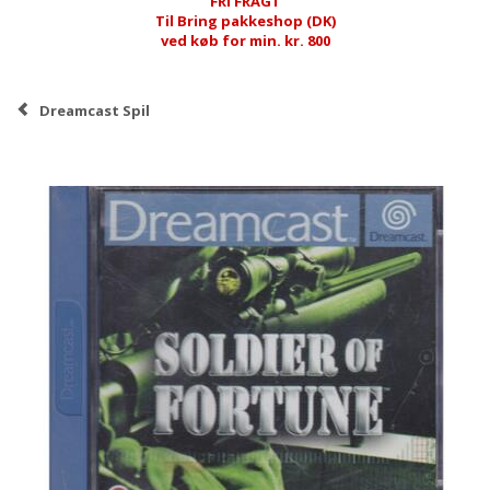
FRI FRAGT
Til Bring pakkeshop (DK)
ved køb for min. kr. 800
Dreamcast Spil