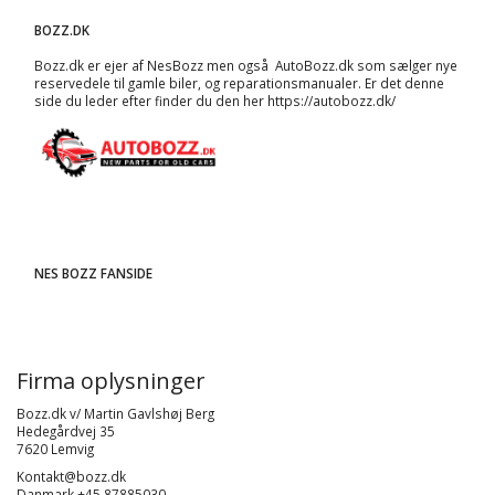
BOZZ.DK
Bozz.dk er ejer af NesBozz men også AutoBozz.dk som sælger nye
reservedele til gamle biler, og
reparationsmanualer
. Er det denne
side du leder efter finder du den her
https://autobozz.dk/
NES BOZZ FANSIDE
Firma oplysninger
Bozz.dk v/ Martin Gavlshøj Berg
Hedegårdvej 35
7620 Lemvig
Kontakt@bozz.dk
Danmark +45 87885030