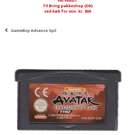
FRI FRAGT
Til Bring pakkeshop (DK)
ved køb for min. kr. 800
GameBoy Advance Spil