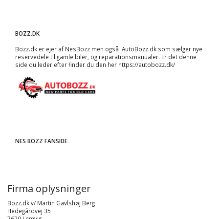
BOZZ.DK
Bozz.dk er ejer af NesBozz men også AutoBozz.dk som sælger nye
reservedele til gamle biler, og
reparationsmanualer
. Er det denne
side du leder efter finder du den her
https://autobozz.dk/
NES BOZZ FANSIDE
Firma oplysninger
Bozz.dk v/ Martin Gavlshøj Berg
Hedegårdvej 35
7620 Lemvig