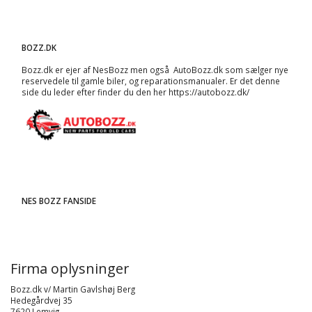
BOZZ.DK
Bozz.dk er ejer af NesBozz men også AutoBozz.dk som sælger nye
reservedele til gamle biler, og
reparationsmanualer
. Er det denne
side du leder efter finder du den her
https://autobozz.dk/
NES BOZZ FANSIDE
Firma oplysninger
Bozz.dk v/ Martin Gavlshøj Berg
Hedegårdvej 35
7620 Lemvig