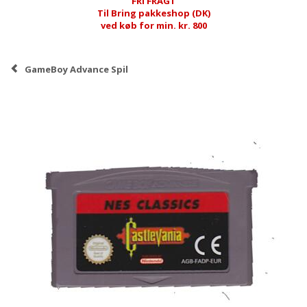
FRI FRAGT
Til Bring pakkeshop (DK)
ved køb for min. kr. 800
GameBoy Advance Spil