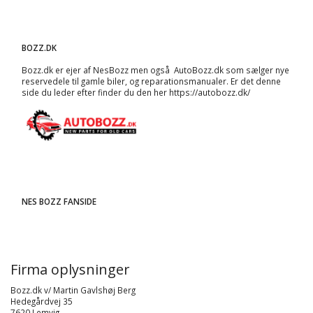
BOZZ.DK
Bozz.dk er ejer af NesBozz men også AutoBozz.dk som sælger nye
reservedele til gamle biler, og
reparationsmanualer
. Er det denne
side du leder efter finder du den her
https://autobozz.dk/
NES BOZZ FANSIDE
Firma oplysninger
Bozz.dk v/ Martin Gavlshøj Berg
Hedegårdvej 35
7620 Lemvig