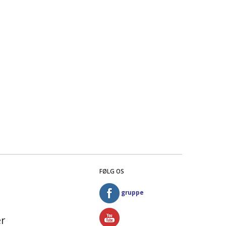
FØLG OS
gruppe
r