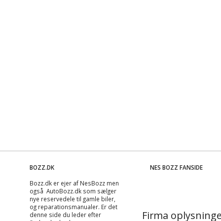
BOZZ.DK
NES BOZZ FANSIDE
Bozz.dk er ejer af NesBozz men
også AutoBozz.dk som sælger
nye reservedele til gamle biler,
og
reparationsmanualer
. Er det
Firma oplysninge
denne side du leder efter