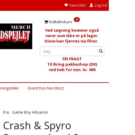
Favoritter
Log ind
0
Indkøbskurv
Ved søgning kommer også
varer som ikke er på lager.
Disse kan fjernes via filter.
FRI FRAGT
Til Bring pakkeshop (DK)
ved køb for min. kr. 800
ningstider
Event hos Nes Bozz
Fra:
Game Boy Advance
Crash & Spyro