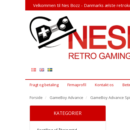
Velkommen til Nes Bozz - Danmarks ælste retroko
Fragt og betaling
Firmaprofil
Kontakt os
Beti
Forside
GameBoy Advance
GameBoy Advance Spi
KATEGORIER
Bestilling af åbningstid