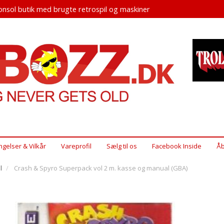
nsol butik med brugte retrospil og maskiner
ngelser & Vilkår
Vareprofil
Sælg til os
Facebook Inside
Åb
l
Crash & Spyro Superpack vol 2 m. kasse og manual (GBA)