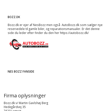
BOZZ.DK
Bozz.dk er ejer af NesBozz men også AutoBozz.dk som sælger nye
reservedele til gamle biler, og
reparationsmanualer
. Er det denne
side du leder efter finder du den her
https://autobozz.dk/
NES BOZZ FANSIDE
Firma oplysninger
Bozz.dk v/ Martin Gavlshøj Berg
Hedegårdvej 35
7620 Lemvig