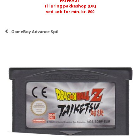
FRI FRAGT
Til Bring pakkeshop (DK)
ved køb for min. kr. 800
GameBoy Advance Spil