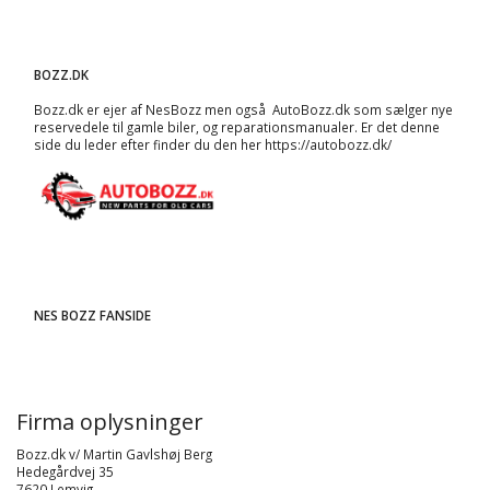
BOZZ.DK
Bozz.dk er ejer af NesBozz men også AutoBozz.dk som sælger nye
reservedele til gamle biler, og
reparationsmanualer
. Er det denne
side du leder efter finder du den her
https://autobozz.dk/
NES BOZZ FANSIDE
Firma oplysninger
Bozz.dk v/ Martin Gavlshøj Berg
Hedegårdvej 35
7620 Lemvig