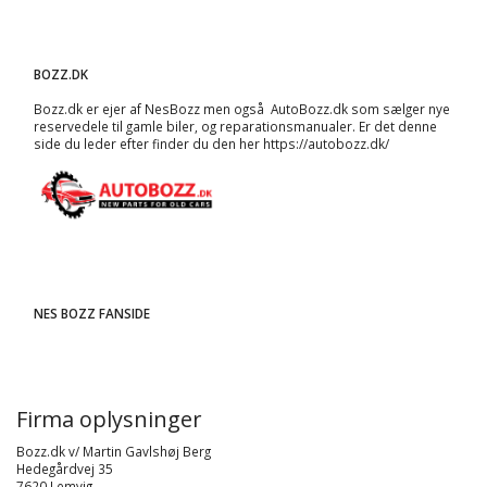
BOZZ.DK
Bozz.dk er ejer af NesBozz men også AutoBozz.dk som sælger nye
reservedele til gamle biler, og
reparationsmanualer
. Er det denne
side du leder efter finder du den her
https://autobozz.dk/
NES BOZZ FANSIDE
Firma oplysninger
Bozz.dk v/ Martin Gavlshøj Berg
Hedegårdvej 35
7620 Lemvig