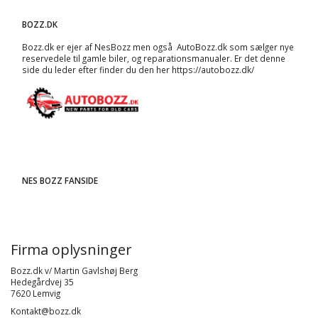
BOZZ.DK
Bozz.dk er ejer af NesBozz men også AutoBozz.dk som sælger nye
reservedele til gamle biler, og
reparationsmanualer
. Er det denne
side du leder efter finder du den her
https://autobozz.dk/
NES BOZZ FANSIDE
Firma oplysninger
Bozz.dk v/ Martin Gavlshøj Berg
Hedegårdvej 35
7620 Lemvig
Kontakt@bozz.dk