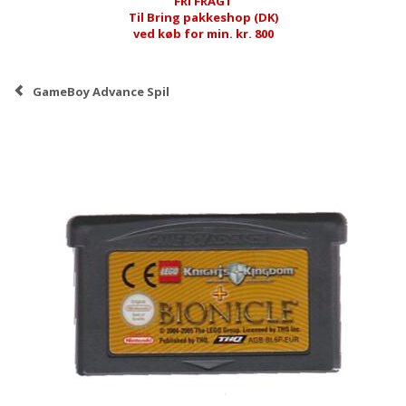
FRI FRAGT
Til Bring pakkeshop (DK)
ved køb for min. kr. 800
GameBoy Advance Spil