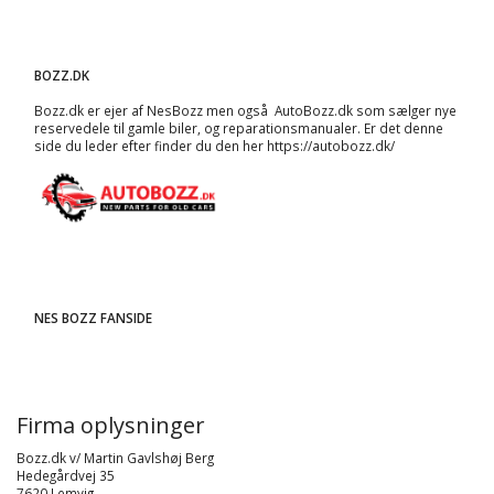
BOZZ.DK
Bozz.dk er ejer af NesBozz men også AutoBozz.dk som sælger nye
reservedele til gamle biler, og
reparationsmanualer
. Er det denne
side du leder efter finder du den her
https://autobozz.dk/
NES BOZZ FANSIDE
Firma oplysninger
Bozz.dk v/ Martin Gavlshøj Berg
Hedegårdvej 35
7620 Lemvig