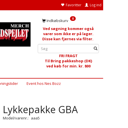
Favoritter
Log ind
0
Indkøbskurv
Ved søgning kommer også
varer som ikke er på lager.
Disse kan fjernes via filter.
FRI FRAGT
Til Bring pakkeshop (DK)
ved køb for min. kr. 800
ningstider
Event hos Nes Bozz
Lykkepakke GBA
Model/varenr.:
aaa5