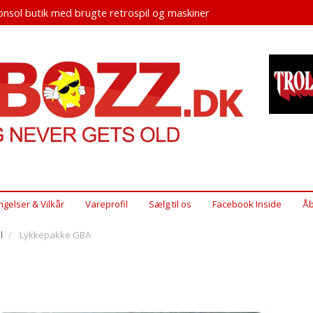
nsol butik med brugte retrospil og maskiner
ngelser & Vilkår
Vareprofil
Sælg til os
Facebook Inside
Åb
l
Lykkepakke GBA