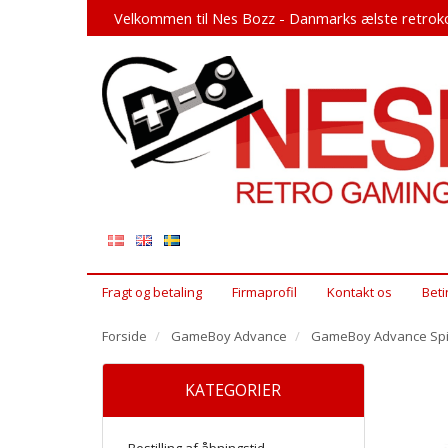
Velkommen til Nes Bozz - Danmarks ælste retroko
Fragt og betaling
Firmaprofil
Kontakt os
Beti
Forside
GameBoy Advance
GameBoy Advance Spi
KATEGORIER
Bestilling af åbningstid