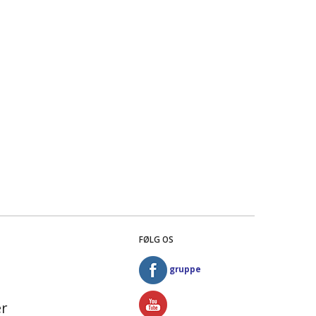
FØLG OS
gruppe
r