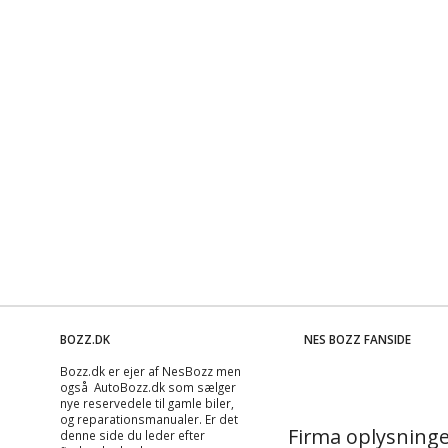
BOZZ.DK
NES BOZZ FANSIDE
Bozz.dk er ejer af NesBozz men
også AutoBozz.dk som sælger
nye reservedele til gamle biler,
og
reparationsmanualer
. Er det
Firma oplysninge
denne side du leder efter