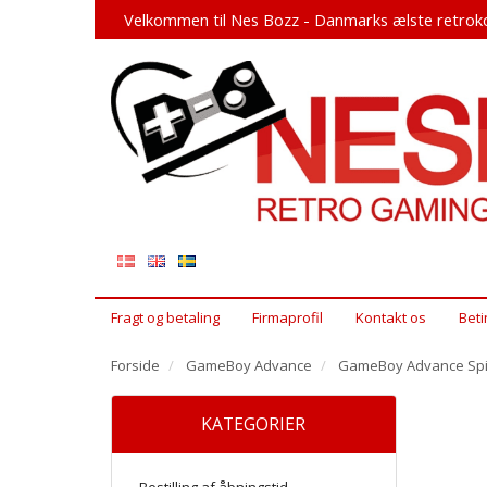
Velkommen til Nes Bozz - Danmarks ælste retroko
Fragt og betaling
Firmaprofil
Kontakt os
Beti
Forside
GameBoy Advance
GameBoy Advance Spi
KATEGORIER
Bestilling af åbningstid