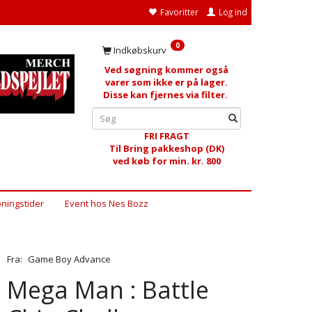
Favoritter
Log ind
0
Indkøbskurv
Ved søgning kommer også
varer som ikke er på lager.
Disse kan fjernes via filter.
FRI FRAGT
Til Bring pakkeshop (DK)
ved køb for min. kr. 800
ningstider
Event hos Nes Bozz
Fra:
Game Boy Advance
Mega Man : Battle