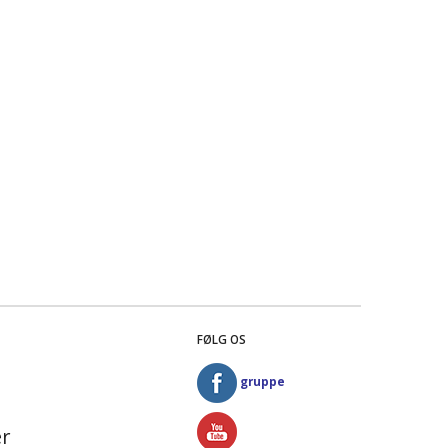
FØLG OS
gruppe
r