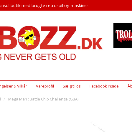
nsol butik med brugte retrospil og maskiner
ngelser & Vilkår
Vareprofil
Sælg til os
Facebook Inside
Åb
l
Mega Man : Battle Chip Challenge (GBA)