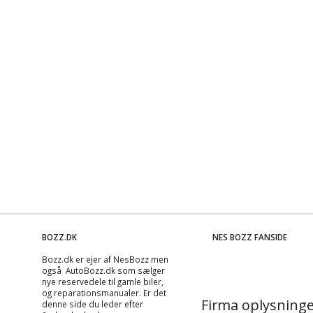
BOZZ.DK
NES BOZZ FANSIDE
Bozz.dk er ejer af NesBozz men
også AutoBozz.dk som sælger
nye reservedele til gamle biler,
og
reparationsmanualer
. Er det
Firma oplysninge
denne side du leder efter