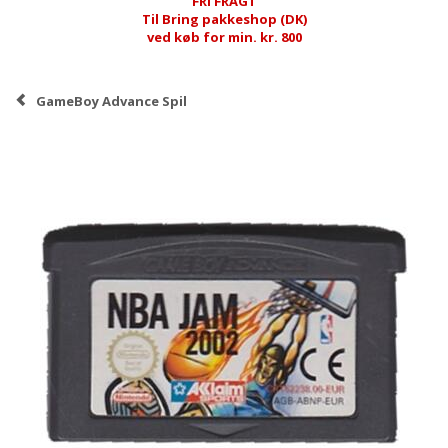
FRI FRAGT
Til Bring pakkeshop (DK)
ved køb for min. kr. 800
GameBoy Advance Spil