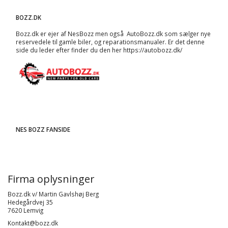
BOZZ.DK
Bozz.dk er ejer af NesBozz men også AutoBozz.dk som sælger nye
reservedele til gamle biler, og
reparationsmanualer
. Er det denne
side du leder efter finder du den her
https://autobozz.dk/
NES BOZZ FANSIDE
Firma oplysninger
Bozz.dk v/ Martin Gavlshøj Berg
Hedegårdvej 35
7620 Lemvig
Kontakt@bozz.dk