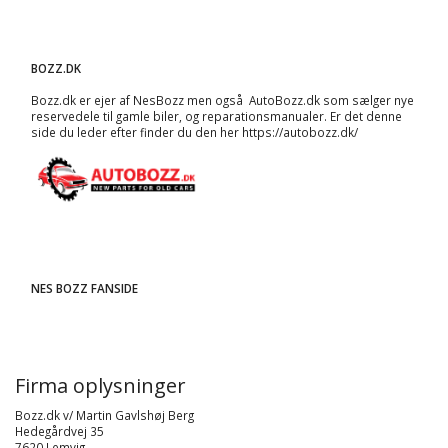
BOZZ.DK
Bozz.dk er ejer af NesBozz men også AutoBozz.dk som sælger nye
reservedele til gamle biler, og
reparationsmanualer
. Er det denne
side du leder efter finder du den her
https://autobozz.dk/
NES BOZZ FANSIDE
Firma oplysninger
Bozz.dk v/ Martin Gavlshøj Berg
Hedegårdvej 35
7620 Lemvig