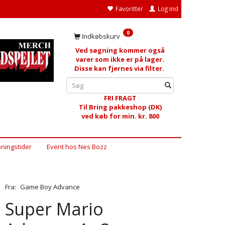
Favoritter
Log ind
0
Indkøbskurv
Ved søgning kommer også
varer som ikke er på lager.
Disse kan fjernes via filter.
FRI FRAGT
Til Bring pakkeshop (DK)
ved køb for min. kr. 800
ningstider
Event hos Nes Bozz
Fra:
Game Boy Advance
Super Mario