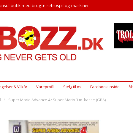
nsol butik med brugte retrospil og maskiner
ngelser & Vilkår
Vareprofil
Sælg til os
Facebook Inside
Åb
l
Super Mario Advance 4 : Super Mario 3 m. kasse (GBA)