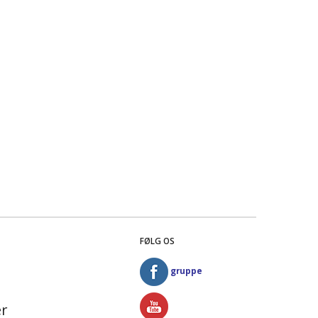
FØLG OS
gruppe
r