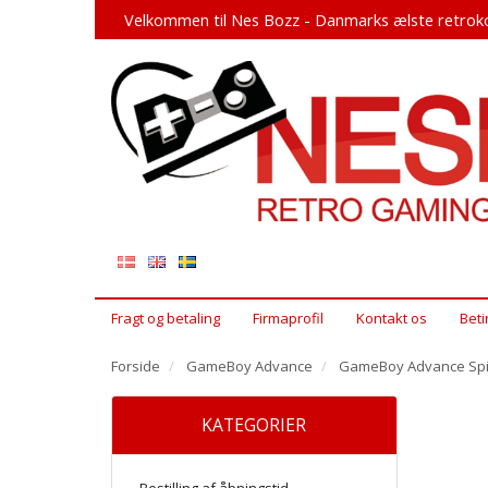
Velkommen til Nes Bozz - Danmarks ælste retroko
Fragt og betaling
Firmaprofil
Kontakt os
Beti
Forside
GameBoy Advance
GameBoy Advance Spi
KATEGORIER
Bestilling af åbningstid