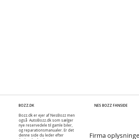
BOZZ.DK
NES BOZZ FANSIDE
Bozz.dk er ejer af NesBozz men
også AutoBozz.dk som sælger
nye reservedele til gamle biler,
og
reparationsmanualer
. Er det
Firma oplysninge
denne side du leder efter